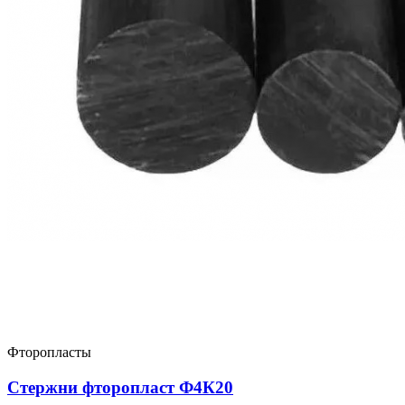
Фторопласты
Стержни фторопласт Ф4К20