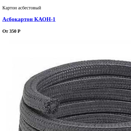
Картон асбестовый
Асбокартон КАОН-1
От 350 Р