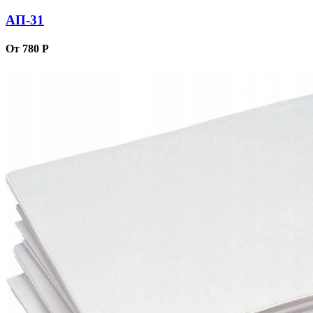
АП-31
От 780 Р