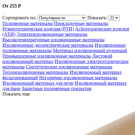
От 255 Р
Сортировать по:
Показать:
Полимерные материалы
Прокладочные материалы
Резинотехнические изделия (РТИ)
Асботехнические изделия
(АТИ)
Электроизоляционные материалы
Высокотемпературные изоляционные материалы
Изоляционные диэлектрические материалы
Изоляционные
полимерные материалы
Материал изоляционный рулонный
Промышленные изоляционные материалы
Листовой
изоляционный материал
Изоляционные электротехнические
материалы
Синтетические изоляционные материалы
Теплоизоляционные материалы
Изоляционный материал
фольгированный
Негорючие изоляционные материалы
Изоляционный материал для печи
Изоляционный материал
для бани
Защитные полимерные покрытия
Показать еще