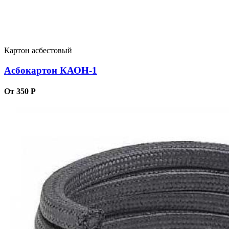
Картон асбестовый
Асбокартон КАОН-1
От 350 Р