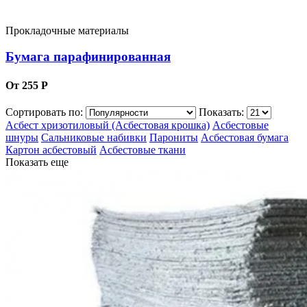
Прокладочные материалы
Бумага парафинированная
От 255 Р
Сортировать по:
Показать:
Асбест хризотиловый (Асбестовая крошка)
Асбестовые
шнуры
Сальниковые набивки
Парониты
Асбестовая бумага
Картон асбестовый
Асбестовые ткани
Показать еще