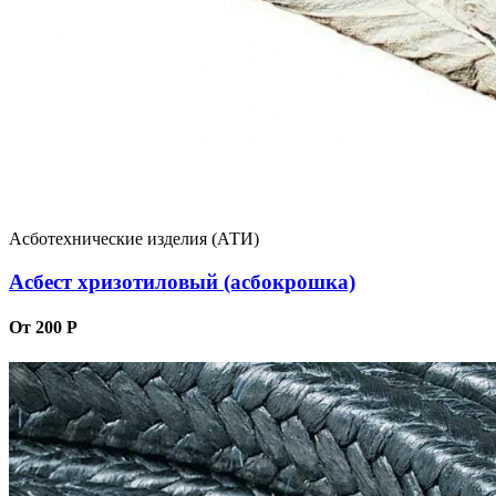
Асботехнические изделия (АТИ)
Асбест хризотиловый (асбокрошка)
От 200 Р