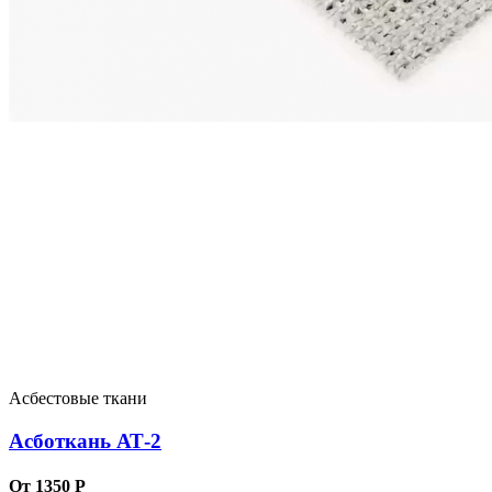
Асбестовые ткани
Асботкань АТ-2
От 1350 Р