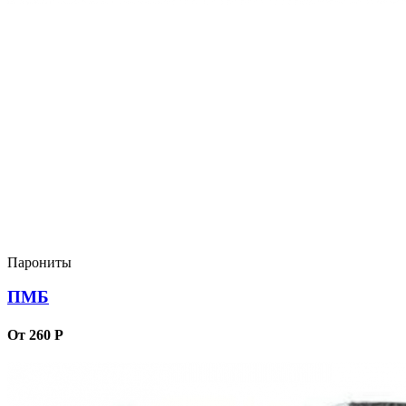
Парониты
ПМБ
От 260 Р