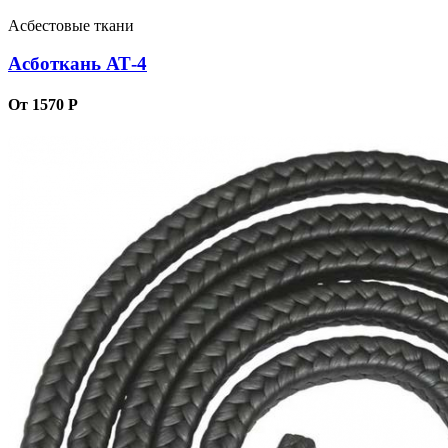
Асбестовые ткани
Асботкань АТ-4
От 1570 Р