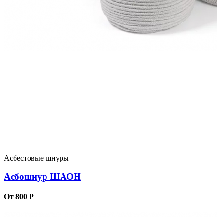
Асбестовые шнуры
Асбошнур ШАОН
От 800 Р