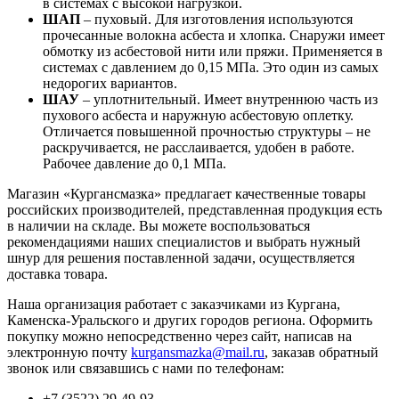
в системах с высокой нагрузкой.
ШАП
– пуховый. Для изготовления используются
прочесанные волокна асбеста и хлопка. Снаружи имеет
обмотку из асбестовой нити или пряжи. Применяется в
системах с давлением до 0,15 МПа. Это один из самых
недорогих вариантов.
ШАУ
– уплотнительный. Имеет внутреннюю часть из
пухового асбеста и наружную асбестовую оплетку.
Отличается повышенной прочностью структуры – не
раскручивается, не расслаивается, удобен в работе.
Рабочее давление до 0,1 МПа.
Магазин «Кургансмазка» предлагает качественные товары
российских производителей, представленная продукция есть
в наличии на складе. Вы можете воспользоваться
рекомендациями наших специалистов и выбрать нужный
шнур для решения поставленной задачи, осуществляется
доставка товара.
Наша организация работает с заказчиками из Кургана,
Каменска-Уральского и других городов региона. Оформить
покупку можно непосредственно через сайт, написав на
электронную почту
kurgansmazka@mail.ru
, заказав обратный
звонок или связавшись с нами по телефонам:
+7 (3522) 29-49-93