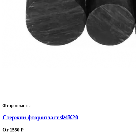
Фторопласты
Стержни фторопласт Ф4К20
От 1550 Р