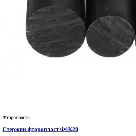
Фторопласты
Стержни фторопласт Ф4К20