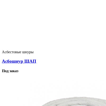
Асбестовые шнуры
Асбошнур ШАП
Под заказ