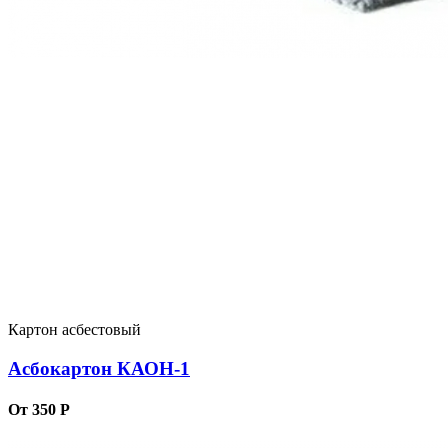
Картон асбестовый
Асбокартон КАОН-1
От 350 Р