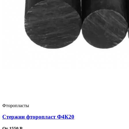
Фторопласты
Стержни фторопласт Ф4К20
От 1550 Р