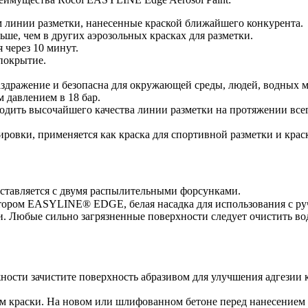
м линии разметки, нанесенные краской ближайшего конкурента.
ьше, чем в других аэрозольных красках для разметки.
 через 10 минут.
 покрытие.
аздражение и безопасна для окружающей среды, людей, водных 
 давлением в 18 бар.
одить высочайшего качества линии разметки на протяжении все
овки, применяется как краска для спортивной разметки и краска
тавляется с двумя распылительными форсунками.
атором EASYLINE® EDGE, белая насадка для использования с р
и. Любые сильно загрязненные поверхности следует очистить
ности зачистите поверхность абразивом для улучшения адгезии 
ем краски. На новом или шлифованном бетоне перед нанесени