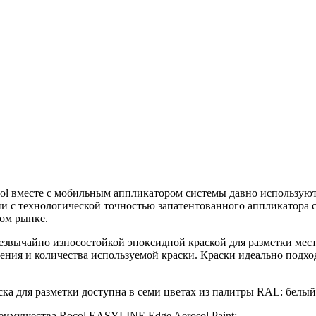
 вместе с мобильным аппликатором системы давно используютс
ии с технологической точностью запатентованного аппликатора 
ом рынке.
резвычайно износостойкой эпоксидной краской для разметки мес
ения и количества используемой краски. Краски идеально подхо
ка для разметки доступна в семи цветах из палитры RAL: белый
реимущества Rocol EASYLINE Edge Aerosol Paint: