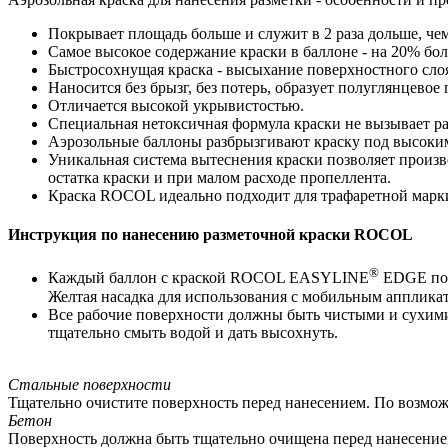
Покрывает площадь больше и служит в 2 раза дольше, че
Самое высокое содержание краски в баллоне - на 20% бол
Быстросохнущая краска - высыхание поверхностного слоя
Наносится без брызг, без потерь, образует полуглянцевое
Отличается высокой укрывистостью.
Специальная нетоксичная формула краски не вызывает р
Аэрозольные баллоны разбрызгивают краску под высоким
Уникальная система вытеснения краски позволяет произв
остатка краски и при малом расходе пропеллента.
Краска ROCOL идеально подходит для трафаретной маркир
Инструкция по нанесению разметочной краски ROCOL
®
Каждый баллон с краской ROCOL EASYLINE
EDGE пос
Желтая насадка для использования с мобильным апплик
Все рабочие поверхности должны быть чистыми и сухим
тщательно смыть водой и дать высохнуть.
Стальные поверхности
Тщательно очистите поверхность перед нанесением. По возмож
Бетон
Поверхность должна быть тщательно очищена перед нанесени