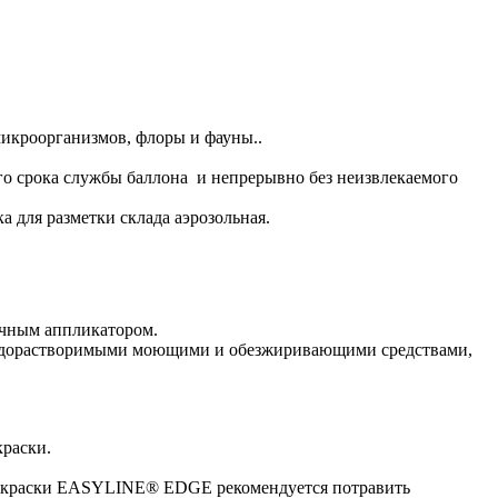
микроорганизмов, флоры и фауны..
го срока службы баллона и непрерывно без неизвлекаемого
 для разметки склада аэрозольная.
учным аппликатором.
 водорастворимыми моющими и обезжиривающими средствами,
краски.
ем краски EASYLINE® EDGE рекомендуется потравить