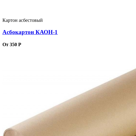
Картон асбестовый
Асбокартон КАОН-1
От 350 Р