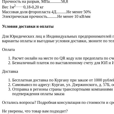
Прочность на разрыв, МПа...........58,8
2..........
Вес 1м
0,18-0,20 кг
Массовая доля фторопласта 4Д..........Не менее 50%
Электрическая прочность..........Не менее 10 кВ/мм
Условия доставки и оплаты
Для Юридических лиц и Индивидуальных предпринимателей пре
варианты оплаты и выгодные условия доставки, звоните по теле
Оплата
Расчет онлайн на месте по QR коду или предоплата по сч
Безналичный платеж по выставленному счету для ЮЛ и 
Доставка
Бесплатная доставка по Кургану при заказе от 1000 рубле
Самовывоз по адресу: Курган, ул. Дзержинского, д. 57Б, о
Отправка в регионы страны транспортными компаниями «
подтверждения оплаты заказа
Остались вопросы? Подробная консультация по стоимости и сро
Не уверены, что товар вам подходит?