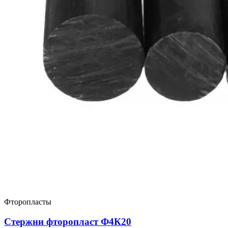
Фторопласты
Стержни фторопласт Ф4К20