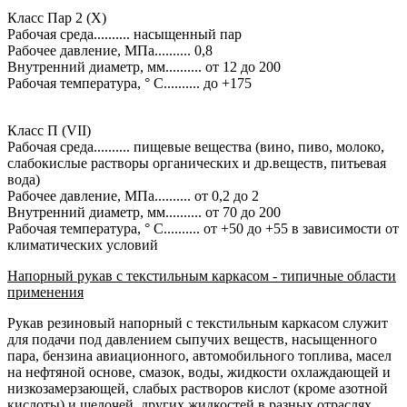
Класс Пар 2 (X)
Рабочая среда.......... насыщенный пар
Рабочее давление, МПа.......... 0,8
Внутренний диаметр, мм.......... от 12 до 200
Рабочая температура, ° С.......... до +175
Класс П (VII)
Рабочая среда.......... пищевые вещества (вино, пиво, молоко,
слабокислые растворы органических и др.веществ, питьевая
вода)
Рабочее давление, МПа.......... от 0,2 до 2
Внутренний диаметр, мм.......... от 70 до 200
Рабочая температура, ° С.......... от +50 до +55 в зависимости от
климатических условий
Напорный рукав с текстильным каркасом - типичные области
применения
Рукав резиновый напорный с текстильным каркасом служит
для подачи под давлением сыпучих веществ, насыщенного
пара, бензина авиационного, автомобильного топлива, масел
на нефтяной основе, смазок, воды, жидкости охлаждающей и
низкозамерзающей, слабых растворов кислот (кроме азотной
кислоты) и щелочей, других жидкостей в разных отраслях