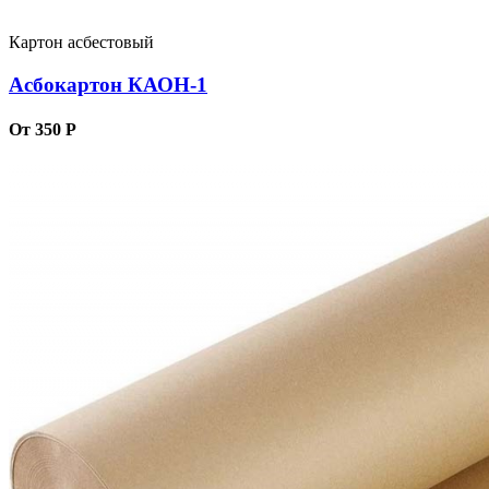
Картон асбестовый
Асбокартон КАОН-1
От 350 Р