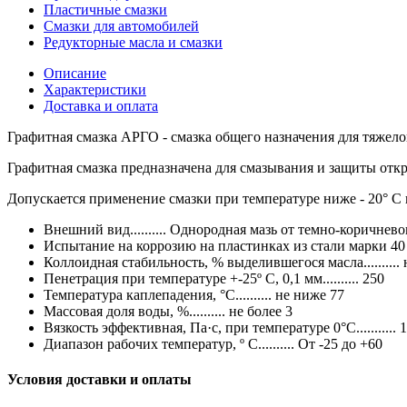
Пластичные смазки
Смазки для автомобилей
Редукторные масла и смазки
Описание
Характеристики
Доставка и оплата
Графитная смазка АРГО - смазка общего назначения для тяжел
Графитная смазка предназначена для смазывания и защиты откр
Допускается применение смазки при температуре ниже - 20° С 
Внешний вид.......... Однородная мазь от темно-коричнево
Испытание на коррозию на пластинках из стали марки 40 и
Коллоидная стабильность, % выделившегося масла.......... 
Пенетрация при температуре +-25º С, 0,1 мм.......... 250
Температура каплепадения, °С.......... не ниже 77
Массовая доля воды, %.......... не более 3
Вязкость эффективная, Па·с, при температуре 0°С........... 
Диапазон рабочих температур, º С.......... От -25 до +60
Условия доставки и оплаты