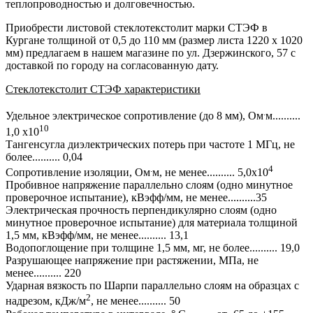
теплопроводностью и долговечностью.
Приобрести листовой стеклотекстолит марки СТЭФ в
Кургане толщиной от 0,5 до 110 мм (размер листа 1220 х 1020
мм) предлагаем в нашем магазине по ул. Дзержинского, 57 с
доставкой по городу на согласованную дату.
Стеклотекстолит СТЭФ характеристики
.
Удельное электрическое сопротивление (до 8 мм), Ом
м..........
10
1,0 x10
Тангенсугла диэлектрических потерь при частоте 1 МГц, не
более.......... 0,04
.
4
Сопротивление изоляции, Ом
м, не менее.......... 5,0x10
Пробивное напряжение параллельно слоям (одно минутное
проверочное испытание), кВэфф/мм, не менее..........35
Электрическая прочность перпендикулярно слоям (одно
минутное проверочное испытание) для материала толщиной
1,5 мм, кВэфф/мм, не менее.......... 13,1
Водопоглощение при толщине 1,5 мм, мг, не более.......... 19,0
Разрушающее напряжение при растяжении, МПа, не
менее.......... 220
Ударная вязкость по Шарпи параллельно слоям на образцах с
2
надрезом, кДж/м
, не менее.......... 50