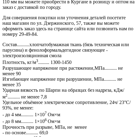
110 мм вы можете приобрести в Кургане в розницу и оптом на
заказ с доставкой по городу.
Для совершения покупки или уточнения деталей посетите
наш магазин по ул. Дзержинского, 57, также вы можете
оформить заказ здесь на странице сайта или позвонить нам по
номеру 29-49-84.
Состав..........хлопчатобумажная ткань (бязь техническая или
парусина) и фенолоформальдегидное связующее -
электроизоляционная смола
3
Плотность, кг/м
......... 1300-1450
Разрушающее напряжение при растяжении,МПа.......... не
менее 90
Изгибающее напряжение при разрушении, МПа.......... не
менее 35
Ударная вязкость по Шарпи на образцах без надреза, кДж/
2
м
.......... не менее 7,8
Удельное объёмное электрическое сопротивление, 24ч/ 23°С/
93%, не менее:
7
- до 4 мм.......... 1×10
Ом×м
6
- до 8 мм.......... 1×10
Ом×м
Прочность при разрыве, МПа, не менее
- по основе.......... 69,0