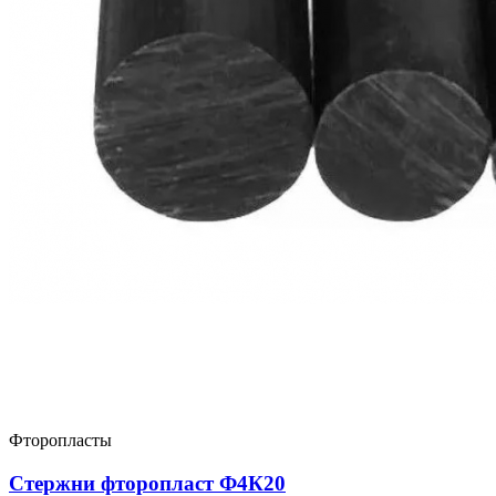
Фторопласты
Стержни фторопласт Ф4К20