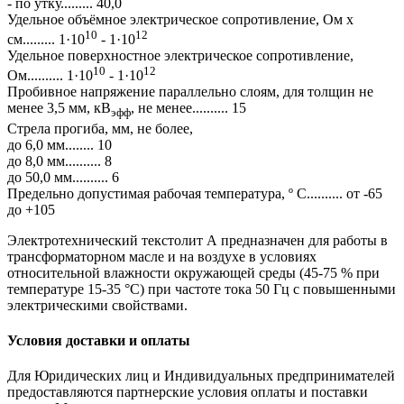
- по утку......... 40,0
Удельное объёмное электрическое сопротивление, Ом x
10
12
см......... 1·10
- 1·10
Удельное поверхностное электрическое сопротивление,
10
12
Ом.......... 1·10
- 1·10
Пробивное напряжение параллельно слоям, для толщин не
менее 3,5 мм, кВ
, не менее.......... 15
эфф
Стрела прогиба, мм, не более,
до 6,0 мм........ 10
до 8,0 мм.......... 8
до 50,0 мм.......... 6
Предельно допустимая рабочая температура, º C.......... от -65
до +105
Электротехнический текстолит А предназначен для работы в
трансформаторном масле и на воздухе в условиях
относительной влажности окружающей среды (45-75 % при
температуре 15-35 °С) при частоте тока 50 Гц с повышенными
электрическими свойствами.
Условия доставки и оплаты
Для Юридических лиц и Индивидуальных предпринимателей
предоставляются партнерские условия оплаты и поставки