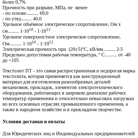
более 0,7%
Прочность при разрыве, МПа, не менее
- по основе.......... 69,0
- по утку......... 40,0
Удельное объёмное электрическое сопротивление, Ом x
10
12
см......... 1·10
- 1·10
Удельное поверхностное электрическое сопротивление,
10
12
Ом.......... 1·10
- 1·10
Электрическая прочность при (20±5)°С, кВ/мм.......... 2-5
Предельно допустимая рабочая температура, º C.......... от -40
до +105
Текстолит ПТ - это самая распространенная и недорогая марка
текстолита, которая применяется как конструкционный
материал для изготовления разнообразных деталей
механизмов, прокладок, элементов электротехнического
оборудования, работающих в широком диапазоне рабочих
температур применения и относительно невысоких нагрузках
во всех основных отраслях промышленного применения, а
также в народном хозяйстве и в прикладном творчестве.
Условия доставки и оплаты
Для Юридических лиц и Индивидуальных предпринимателей