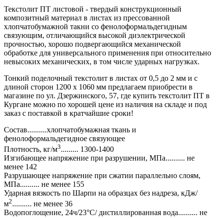
Текстолит ПТ листовой - твердый конструкционный
композитный материал в листах из прессованной
хлопчатобумажной такни со фенолоформальдегидным
связующим, отличающийся высокой диэлектрической
прочностью, хорошо подвергающийся механической
обработке для универсального применения при относительно
невысоких механических, в том числе ударных нагрузках.
Тонкий поделочный текстолит в листах от 0,5 до 2 мм и с
длиной сторон 1200 х 1060 мм предлагаем приобрести в
магазине по ул. Дзержинского, 57, где купить текстолит ПТ в
Кургане можно по хорошей цене из наличия на складе и под
заказ с поставкой в кратчайшие сроки!
Состав..........хлопчатобумажная ткань и
фенолоформальдегидное связующее
3
Плотность, кг/м
......... 1300-1400
Изгибающее напряжение при разрушении, МПа.......... не
менее 142
Разрушающее напряжение при сжатии параллельно слоям,
МПа.......... не менее 155
Ударная вязкость по Шарпи на образцах без надреза, кДж/
2
м
.......... не менее 36
Водопоглощение, 24ч/23°С/ дистиллированная вода.......... не