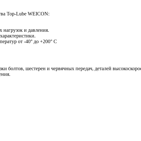
ства Top-Lube WEICON:
х нагрузок и давления.
характеристики.
ератур от -40° до +200° C
и болтов, шестерен и червячных передач, деталей высокоскоро
ения.