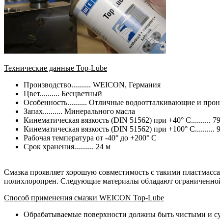
Технические данные Top-Lube
Производство.......... WEICON, Германия
Цвет.......... Бесцветный
Особенность.......... Отличные водоотталкивающие и пр
Запах.......... Минерального масла
Кинематическая вязкость (DIN 51562) при +40° C.......... 7
Кинематическая вязкость (DIN 51562) при +100° C.......... 
Рабочая температура от -40° до +200° C
Срок хранения.......... 24 м
Смазка проявляет хорошую совместимость с такими пластмасса
полихлоропрен. Следующие материалы обладают ограниченной 
Способ применения смазки WEICON Top-Lube
Обрабатываемые поверхности должны быть чистыми и с