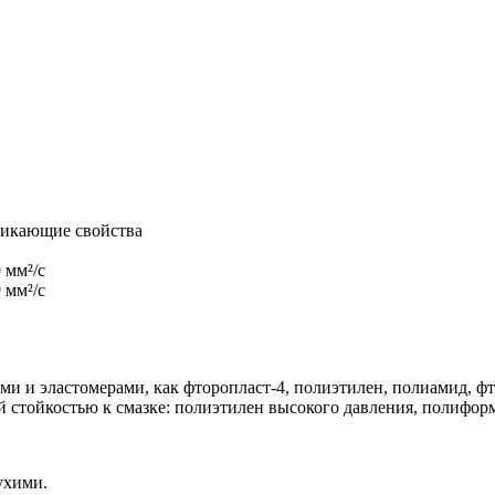
оникающие свойства
9 мм²/с
9 мм²/с
ми и эластомерами, как фторопласт-4, полиэтилен, полиамид, 
стойкостью к смазке: полиэтилен высокого давления, полифор
ухими.