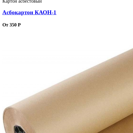
Картон асбестовый
Асбокартон КАОН-1
От 350 Р