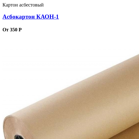
Картон асбестовый
Асбокартон КАОН-1
От 350 Р