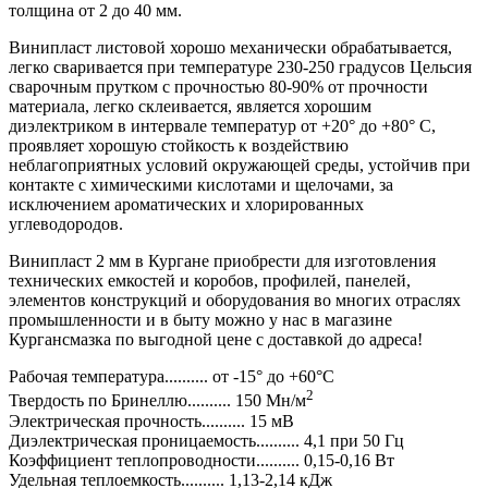
толщина от 2 до 40 мм.
Винипласт листовой хорошо механически обрабатывается,
легко сваривается при температуре 230-250 градусов Цельсия
сварочным прутком с прочностью 80-90% от прочности
материала, легко склеивается, является хорошим
диэлектриком в интервале температур от +20° до +80° С,
проявляет хорошую стойкость к воздействию
неблагоприятных условий окружающей среды, устойчив при
контакте с химическими кислотами и щелочами, за
исключением ароматических и хлорированных
углеводородов.
Винипласт 2 мм в Кургане приобрести для изготовления
технических емкостей и коробов, профилей, панелей,
элементов конструкций и оборудования во многих отраслях
промышленности и в быту можно у нас в магазине
Кургансмазка по выгодной цене с доставкой до адреса!
Рабочая температура.......... от -15° до +60°С
2
Твердость по Бринеллю.......... 150 Мн/м
Электрическая прочность.......... 15 мВ
Диэлектрическая проницаемость.......... 4,1 при 50 Гц
Коэффициент теплопроводности.......... 0,15-0,16 Вт
Удельная теплоемкость.......... 1,13-2,14 кДж