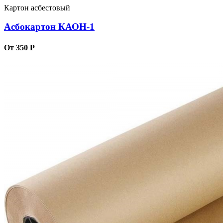
Картон асбестовый
Асбокартон КАОН-1
От 350 Р