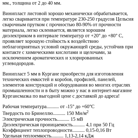
мм., толщина от 2 до 40 мм.
Винипласт листовой хорошо механически обрабатывается,
легко сваривается при температуре 230-250 градусов Цельсия
сварочным прутком с прочностью 80-90% от прочности
материала, легко склеивается, является хорошим
диэлектриком в интервале температур от +20° до +80° С,
проявляет хорошую стойкость к воздействию
неблагоприятных условий окружающей среды, устойчив при
контакте с химическими кислотами и щелочами, за
исключением ароматических и хлорированных
углеводородов.
Винипласт 5 мм в Кургане приобрести для изготовления
технических емкостей и коробов, профилей, панелей,
элементов конструкций и оборудования во многих отраслях
промышленности и в быту можно у нас в интернет-магазине
Кургансмазка по выгодной цене с доставкой до адреса!
Рабочая температура.......... от -15° до +60°С
2
Твердость по Бринеллю.......... 150 Мн/м
Электрическая прочность.......... 15 мВ
Диэлектрическая проницаемость.......... 4,1 при 50 Гц
Коэффициент теплопроводности.......... 0,15-0,16 Вт
Удельная теплоемкость.......... 1,13-2,14 кДж