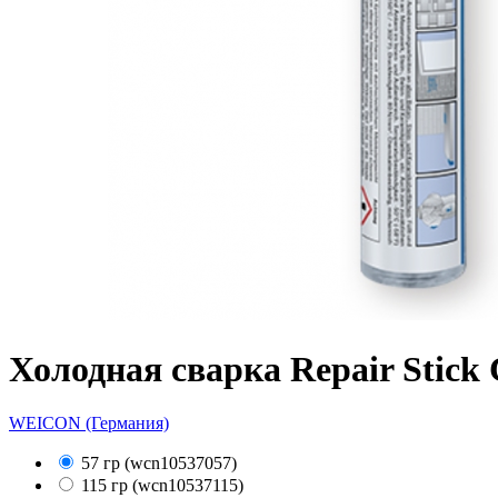
Холодная сварка Repair Stick 
WEICON (Германия)
57 гр (wcn10537057)
115 гр (wcn10537115)