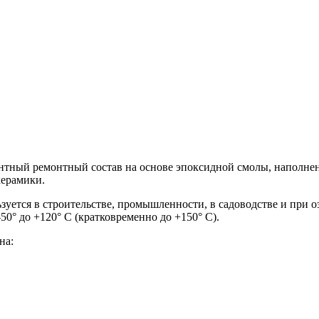
онентный ремонтный состав на основе эпоксидной смолы, наполн
керамики.
уется в строительстве, промышленности, в садоводстве и при оз
0° до +120° C (кратковременно до +150° C).
на: