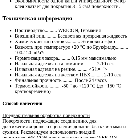
Экономичность: одной капли универсального супер
клея хватает для покрытия 3 - 5 см2 поверхности.
Техническая информация
Производство.......... WEICON, Германия
Внешний вид.......... Бесцветная прозрачная жидкость
Химический тип основы.......... Этиловый эфир
Вязкость при температуре +20 °С по Брукфилду..........
100-150 mPa*s
Герметизация зазора.......... 0,15 мм максимально
Начальная адгезия на алюминии.......... 2-10 сек
Начальная адгезия на резине.......... <5 li="">
Начальная адгезия на жестком ПВХ.......... 2-10 сек
Финальная прочность.......... После 24 часов
Термостойкость.......... -50 ° до +120 °С (до +150 °С
кратковременно)
Способ нанесения
Предварительная обработка поверхности
Поверхности, подлежащие соединению, для
достижения хорошего сцепления должны быть чистыми и
сухими. Рекомендуем использовать жидкий
очиститель WEICON или очистители спреи WEICON.