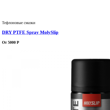
Тефлоновые смазки
DRY PTFE Spray MolySlip
От 5000 Р