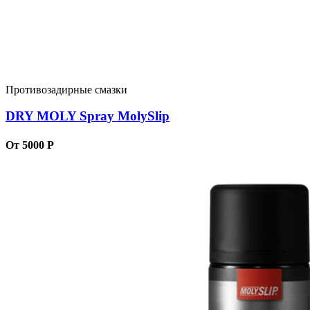
Противозадирные смазки
DRY MOLY Spray MolySlip
От 5000 Р