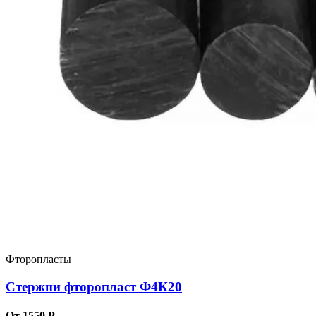
Фторопласты
Стержни фторопласт Ф4К20
От 1550 Р