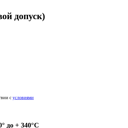
й допуск)
твии с
условиями
° до + 340°C