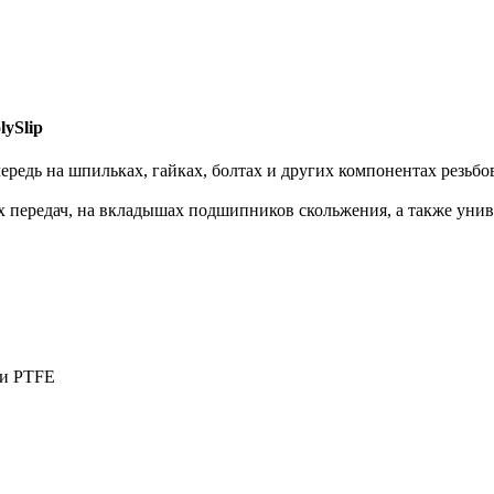
ySlip
редь на шпильках, гайках, болтах и других компонентах резьбо
 передач, на вкладышах подшипников скольжения, а также униве
 и PTFE