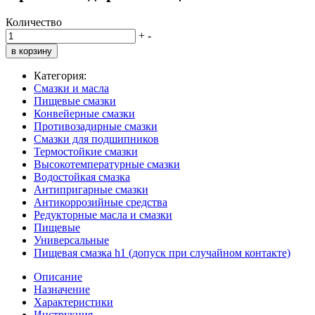
Количество
+
-
в корзину
Категория:
Смазки и масла
Пищевые смазки
Конвейерные смазки
Противозадирные смазки
Смазки для подшипников
Термостойкие смазки
Высокотемпературные смазки
Водостойкая смазка
Антипригарные смазки
Антикоррозийные средства
Редукторные масла и смазки
Пищевые
Универсальные
Пищевая смазка h1 (допуск при случайном контакте)
Описание
Назначение
Характеристики
Инструкция