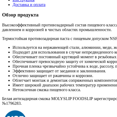
Доставка и оплата
Обзор продукта
Высокоэффективный противозадирный состав пищевого класса с
давлением и коррозией в чистых областях промышленности.
Термостойкая противозадирная паста с пищевым допуском NS
Используется на нержавеющей стали, алюминии, меди, ж
Подходит для использования в случае непредвиденного 
Обеспечивает постоянный крутящий момент в резьбовых
Обеспечивает превосходную защиту от химической корроз
Прочная пленка чрезвычайно устойчива к воде, рассолу, 
Эффективно защищает от заедания и заклинивания.
Отлично защищает от ржавчины и коррозии.
Облегчает монтаж и демонтаж сопряженных компонентов
Имеет широкий диапазон рабочих температур применения 
Нетоксичная смазка пищевого класса.
Белая антизадирная смазка MOLYSLIP FOODSLIP зарегистрирова
№1796283.