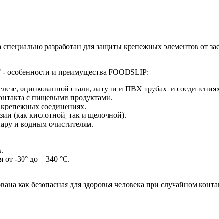
пециально разработан для защиты крепежных элементов от заед
F - особенности и преимущества FOODSLIP:
елезе, оцинкованной стали, латуни и ПВХ трубах и соединениях
контакта с пищевыми продуктами.
 крепежных соединениях.
ии (как кислотной, так и щелочной).
пару и водным очистителям.
.
от -30° до + 340 °C.
на как безопасная для здоровья человека при случайном конта