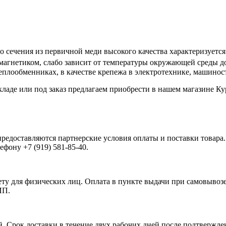
 сечения из первичной меди высокого качества характеризуется
амагнетиком, слабо зависит от температуры окружающей среды д
теплообменниках, в качестве крепежа в электротехнике, машинос
кладе или под заказ предлагаем приобрести в нашем магазине Ку
доставляются партнерские условия оплаты и поставки товара.
фону +7 (919) 581-85-40.
ету для физических лиц. Оплата в пункте выдачи при самовывозе
ИП.
й. Срок доставки в течение двух рабочих дней после подтвержден