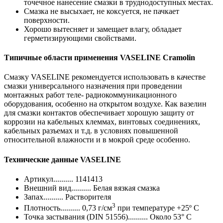
точечное нанесение смазки в труднодоступных местах.
Смазка не высыхает, не коксуется, не пачкает
поверхности.
Хорошо вытесняет и замещает влагу, обладает
герметизирующими свойствами.
Типичные области применения VASELINE Cramolin
Смазку VASELINE рекомендуется использовать в качестве
смазки универсального назначения при проведении
монтажных работ теле- радиокоммуникационного
оборудования, особенно на открытом воздухе. Как вазелин
для смазки контактов обеспечивает хорошую защиту от
коррозии на кабельных клеммах, винтовых соединениях,
кабельных разъемах и т.д. в условиях повышенной
относительной влажности и в мокрой среде особенно.
Технические данные VASELINE
Артикул.......... 1141413
Внешний вид.......... Белая вязкая смазка
Запах.......... Растворителя
3
Плотность.......... 0,73 г/см
при температуре +25º C
Точка застывания (DIN 51556).......... Около 53° C