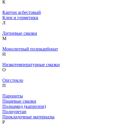
К
Картон асбестовый
Клеи и герметики
Л
Литиевые смазки
М
Монолитный поликарбонат
Н
Низкотемпературные смазки
О
Оргстекло
П
Парониты
Пищевые смазки
Полиамид (капролон)
Полиуретан
Прокладочные материалы
Р