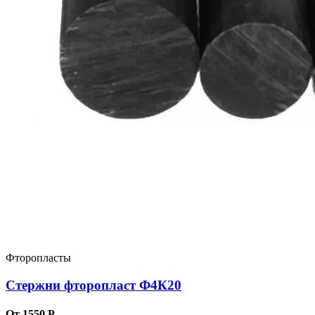
Фторопласты
Стержни фторопласт Ф4К20
От 1550 Р