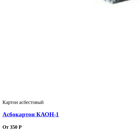
Картон асбестовый
Асбокартон КАОН-1
От 350 Р