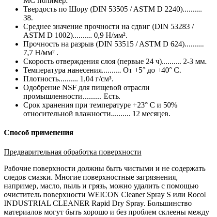
МС полимер.
Твердость по Шору (DIN 53505 / ASTM D 2240)..........
38.
Среднее значение прочности на сдвиг (DIN 53283 /
ASTM D 1002).......... 0,9 Н/мм².
Прочность на разрыв (DIN 53515 / ASTM D 624)..........
7,7 Н/мм² .
Скорость отверждения слоя (первые 24 ч).......... 2-3 мм.
Температура нанесения.......... От +5° до +40° С.
Плотность.......... 1,04 г/см³.
Одобрение NSF для пищевой отрасли
промышленности.......... Есть.
Срок хранения при температуре +23° С и 50%
относительной влажности.......... 12 месяцев.
Способ применения
Предварительная обработка поверхности
Рабочие поверхности должны быть чистыми и не содержать
следов смазки. Многие поверхностные загрязнения,
например, масло, пыль и грязь, можно удалить с помощью
очиститель поверхности WEICON Cleaner Spray S или Rocol
INDUSTRIAL CLEANER Rapid Dry Spray. Большинство
материалов могут быть хорошо и без проблем склеены между